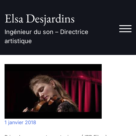
Skip
to
Elsa Desjardins
content
TOG
Ingénieur du son – Directrice
artistique
1 janvier 2018