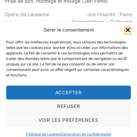
Prise de son, montage et mixage (JBP Films)
Navigation
Opéra de Lausanne
Joe Hisaishi : Piano
Transcriptions – Guillaume
de
Masson
Gérer le consentement
l’article
Pour offrir les meilleures expériences, nous utilisons des technologies
telles que les cookies pour stocker et/ou accéder aux informations des
appareils. Le fait de consentir à ces technologies nous permettra de
traiter des données telles que le comportement de navigation ou les ID
uniques sur ce site. Le fait de ne pas consentir ou de retirer son
consentement peut avoir un effet négatif sur certaines caractéristiques
Instagram
LinkedIn
et fonctions.
ACCEPTER
© Elsa Desjardins 2025. Tous droits réservés -
REFUSER
Mentions légales
-
Contact
VOIR LES PRÉFÉRENCES
Politique de cookies
Déclaration de confidentialité