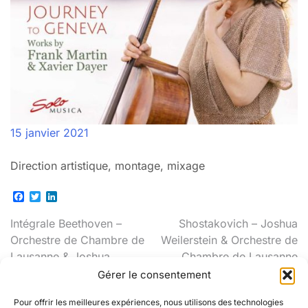
15 janvier 2021
Direction artistique, montage, mixage
Facebook
Twitter
LinkedIn
Navigation
Intégrale Beethoven –
Shostakovich – Joshua
Orchestre de Chambre de
Weilerstein & Orchestre de
de
Lausanne & Joshua
Chambre de Lausanne
l’article
Weilerstein
Gérer le consentement
Pour offrir les meilleures expériences, nous utilisons des technologies