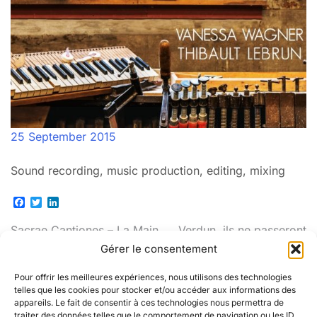
25 September 2015
Sound recording, music production, editing, mixing
Facebook
Twitter
LinkedIn
Post
Sacrae Cantiones – La Main
Verdun, ils ne passeront
Harmonique
pas
Gérer le consentement
navigation
Pour offrir les meilleures expériences, nous utilisons des technologies
telles que les cookies pour stocker et/ou accéder aux informations des
appareils. Le fait de consentir à ces technologies nous permettra de
traiter des données telles que le comportement de navigation ou les ID