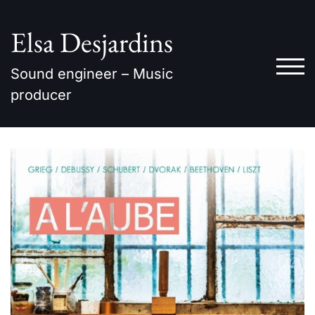
Skip
to
Elsa Desjardins
content
TOG
Sound engineer – Music
producer