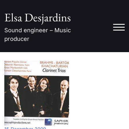
Skip
to
Elsa Desjardins
content
TOG
Sound engineer – Music
producer