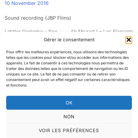
10 November 2016
Sound recording (JBP Films)
Post
Letzter Gedanke – Soo
Ah Mozart ! – Les Flamants
Park
Noirs
Gérer le consentement
navigation
Pour offrir les meilleures expériences, nous utilisons des technologies
telles que les cookies pour stocker et/ou accéder aux informations des
appareils. Le fait de consentir à ces technologies nous permettra de
traiter des données telles que le comportement de navigation ou les ID
uniques sur ce site. Le fait de ne pas consentir ou de retirer son
consentement peut avoir un effet négatif sur certaines caractéristiques
Instagram
LinkedIn
et fonctions.
OK
© Elsa Desjardins 2025. Tous droits réservés -
NON
Mentions légales
-
Contact
VOIR LES PRÉFÉRENCES