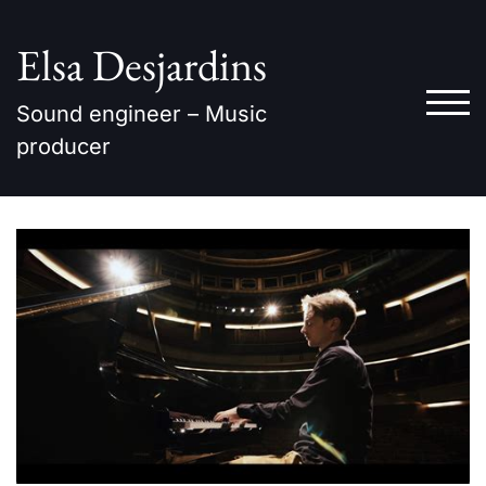
Skip
to
Elsa Desjardins
content
TOG
Sound engineer – Music
producer