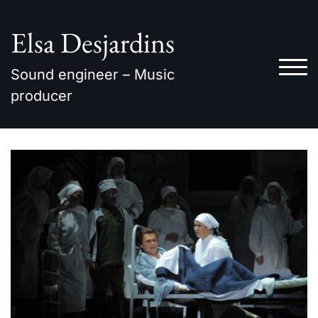
Skip
to
Elsa Desjardins
content
TOG
Sound engineer – Music
producer