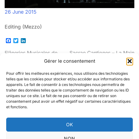
26 June 2015
Editing (Mezzo)
Facebook
Twitter
LinkedIn
Post
Flâneries Musicales de
Sacrae Cantiones – La Main
Reims
Harmonique
Gérer le consentement
navigation
Pour offrir les meilleures expériences, nous utilisons des technologies
telles que les cookies pour stocker et/ou accéder aux informations des
appareils. Le fait de consentir à ces technologies nous permettra de
traiter des données telles que le comportement de navigation ou les ID
uniques sur ce site. Le fait de ne pas consentir ou de retirer son
consentement peut avoir un effet négatif sur certaines caractéristiques
Instagram
LinkedIn
et fonctions.
OK
© Elsa Desjardins 2025. Tous droits réservés -
NON