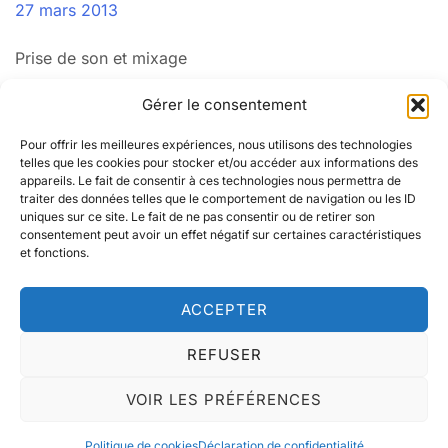
27 mars 2013
Prise de son et mixage
Navigation
Kaïla Sisters
Gentle Sound Project
Gérer le consentement
de
Pour offrir les meilleures expériences, nous utilisons des technologies
telles que les cookies pour stocker et/ou accéder aux informations des
l’article
appareils. Le fait de consentir à ces technologies nous permettra de
traiter des données telles que le comportement de navigation ou les ID
uniques sur ce site. Le fait de ne pas consentir ou de retirer son
consentement peut avoir un effet négatif sur certaines caractéristiques
Instagram
LinkedIn
et fonctions.
ACCEPTER
© Elsa Desjardins 2025. Tous droits réservés -
REFUSER
Mentions légales
-
Contact
VOIR LES PRÉFÉRENCES
Politique de cookies
Déclaration de confidentialité