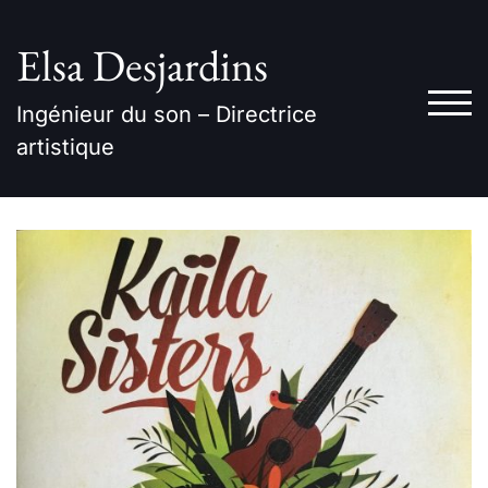
Skip
to
Elsa Desjardins
content
TOG
Ingénieur du son – Directrice
artistique