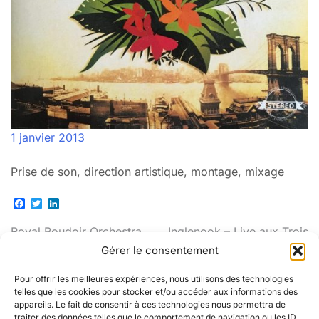
1 janvier 2013
Prise de son, direction artistique, montage, mixage
Facebook
Twitter
LinkedIn
Navigation
Royal Boudoir Orchestra
Inglenook – Live aux Trois
Baudets
Gérer le consentement
de
Pour offrir les meilleures expériences, nous utilisons des technologies
l’article
telles que les cookies pour stocker et/ou accéder aux informations des
appareils. Le fait de consentir à ces technologies nous permettra de
traiter des données telles que le comportement de navigation ou les ID